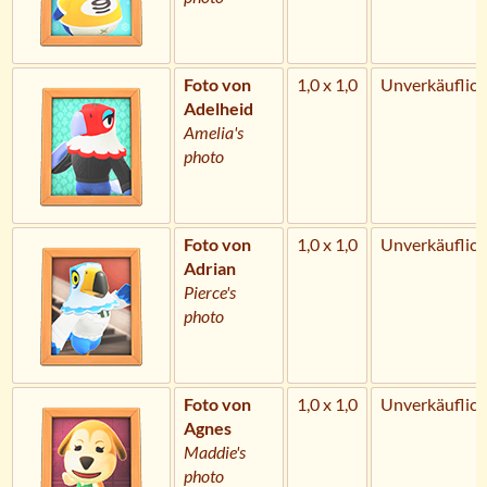
Foto von
1,0 x 1,0
Unverkäuflich
Adelheid
Amelia's
photo
Foto von
1,0 x 1,0
Unverkäuflich
Adrian
Pierce's
photo
Foto von
1,0 x 1,0
Unverkäuflich
Agnes
Maddie's
photo