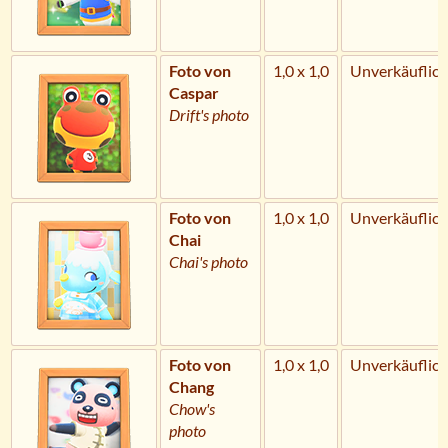
Foto von
1,0 x 1,0
Unverkäuflich
Caspar
Drift's photo
Foto von
1,0 x 1,0
Unverkäuflich
Chai
Chai's photo
Foto von
1,0 x 1,0
Unverkäuflich
Chang
Chow's
photo