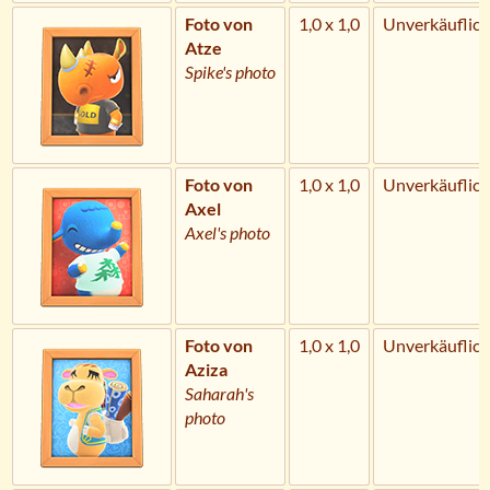
Foto von
1,0 x 1,0
Unverkäuflich
Atze
Spike's photo
Foto von
1,0 x 1,0
Unverkäuflich
Axel
Axel's photo
Foto von
1,0 x 1,0
Unverkäuflich
Aziza
Saharah's
photo