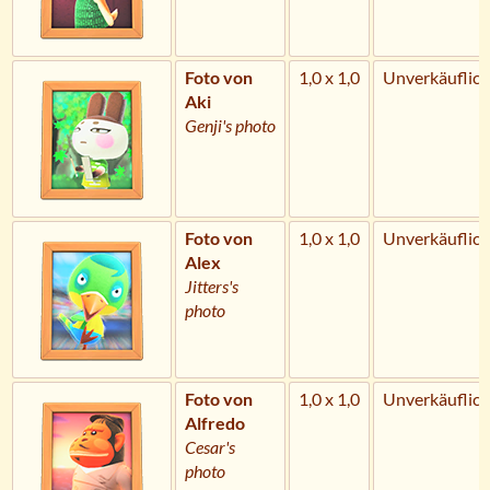
Foto von
1,0 x 1,0
Unverkäuflich
Aki
Genji's photo
Foto von
1,0 x 1,0
Unverkäuflich
Alex
Jitters's
photo
Foto von
1,0 x 1,0
Unverkäuflich
Alfredo
Cesar's
photo