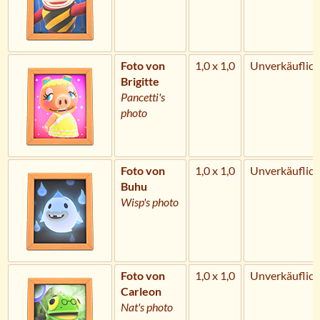
Foto von
1,0 x 1,0
Unverkäuflich
Brigitte
Pancetti's
photo
Foto von
1,0 x 1,0
Unverkäuflich
Buhu
Wisp's photo
Foto von
1,0 x 1,0
Unverkäuflich
Carleon
Nat's photo