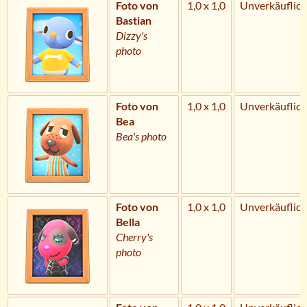
Foto von
1,0 x 1,0
Unverkäuflich
Bastian
Dizzy's
photo
Foto von
1,0 x 1,0
Unverkäuflich
Bea
Bea's photo
Foto von
1,0 x 1,0
Unverkäuflich
Bella
Cherry's
photo