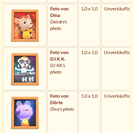
Foto von
1,0 x 1,0
Unverkäuflich
Dina
Deirdre's
photo
Foto von
1,0 x 1,0
Unverkäuflich
DJ K.K.
DJ KK's
photo
Foto von
1,0 x 1,0
Unverkäuflich
Dörte
Diva's photo