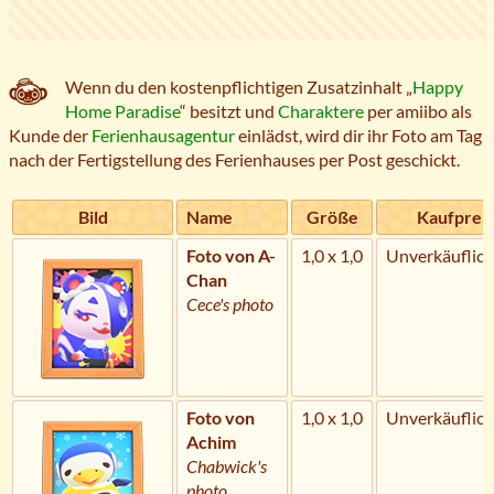
Wenn du den kostenpflichtigen Zusatzinhalt „
Happy
Home Paradise
“ besitzt und
Charaktere
per amiibo als
Kunde der
Ferienhausagentur
einlädst, wird dir ihr Foto am Tag
nach der Fertigstellung des Ferienhauses per Post geschickt.
Bild
Name
Größe
Kaufpreis
Foto von A-
1,0 x 1,0
Unverkäuflich
Chan
Cece's photo
Foto von
1,0 x 1,0
Unverkäuflich
Achim
Chabwick's
photo