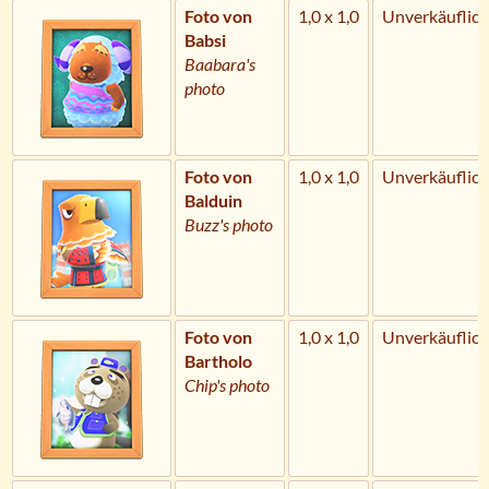
Foto von
1,0 x 1,0
Unverkäuflich
Babsi
Baabara's
photo
Foto von
1,0 x 1,0
Unverkäuflich
Balduin
Buzz's photo
Foto von
1,0 x 1,0
Unverkäuflich
Bartholo
Chip's photo