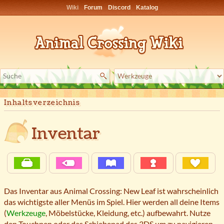
Wiki
Forum
Discord
Katalog
Inhaltsverzeichnis
Inventar
Das Inventar aus Animal Crossing: New Leaf ist wahrscheinlich
das wichtigste aller Menüs im Spiel. Hier werden all deine Items
(
Werkzeuge
, Möbelstücke, Kleidung, etc.) aufbewahrt. Nutze
den Touchpen oder das Schiebepad des 3DS um zu navigieren.