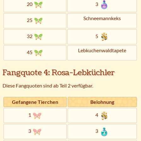
20
3
Schneemannkeks
25
32
5
Lebkuchenwaldtapete
45
Fangquote 4: Rosa-Lebküchler
Diese Fangquoten sind ab Teil 2 verfügbar.
Gefangene Tierchen
Belohnung
1
4
3
3