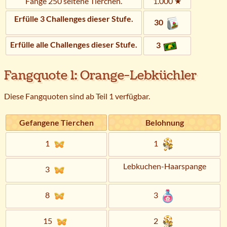
Fange 250 seltene Tierchen.
1.000 ★
Erfülle 3 Challenges dieser Stufe.
30
Erfülle alle Challenges dieser Stufe.
3
Fangquote 1: Orange-Lebküchler
Diese Fangquoten sind ab Teil 1 verfügbar.
Gefangene Tierchen
Belohnung
1
1
Lebkuchen-Haarspange
3
8
3
15
2