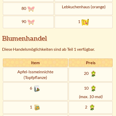
Lebkuchenhaus (orange)
80
90
1
Blumenhandel
Diese Handelsmöglichkeiten sind ab Teil 1 verfügbar.
Item
Preis
Apfel-Issmeinnichte
20
(Topfpflanze)
6
10
(max. 10-mal)
1
2