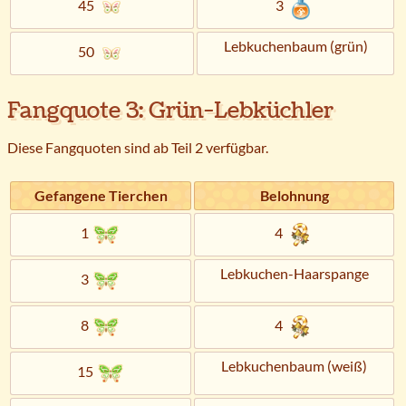
45
3
Lebkuchenbaum (grün)
50
Fangquote 3: Grün-Lebküchler
Diese Fangquoten sind ab Teil 2 verfügbar.
Gefangene Tierchen
Belohnung
1
4
Lebkuchen-Haarspange
3
8
4
Lebkuchenbaum (weiß)
15