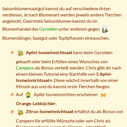
Saisonblumensaatgut kannst du auf verschiedene Arten
verdienen. Je nach Blumenart werden jeweils andere Tierchen
angelockt. Geerntete Saisonblumen kannst du im
Blumenhandel des
Gyroiden
unter anderem gegen
Blumendünger, Saatgut oder Topfpflanzen eintauschen.
Apfel-Issmeinnichtsaat
kann beim Gyroiden
gekauft oder beim Erfüllen eines Wunsches von
Campern
als Bonus verteilt werden. Chris gibt dir nach
einem kleinen Tutorial eine Starthilfe von
5 Apfel-
Issmeinnichtsaat+
. Diese wächst innerhalb von einer
Minute aus und du kannst erste Tierchen fangen.
Auf
Apfel-Issmeinnichten erscheinen
Orange-Lebküchler
.
Zitrus-Issmeinnichtsaat
erhältst du als Bonus von
Campern für erfüllte Wünsche oder von Chris als
Dankesgeschenk, wenn du Orange- oder Weiß-