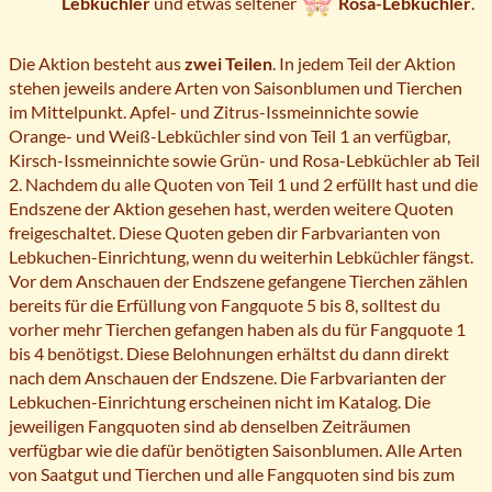
Lebküchler
und etwas seltener
Rosa-Lebküchler
.
Die Aktion besteht aus
zwei Teilen
. In jedem Teil der Aktion
stehen jeweils andere Arten von Saisonblumen und Tierchen
im Mittelpunkt. Apfel- und Zitrus-Issmeinnichte sowie
Orange- und Weiß-Lebküchler sind von Teil 1 an verfügbar,
Kirsch-Issmeinnichte sowie Grün- und Rosa-Lebküchler ab Teil
2. Nachdem du alle Quoten von Teil 1 und 2 erfüllt hast und die
Endszene der Aktion gesehen hast, werden weitere Quoten
freigeschaltet. Diese Quoten geben dir Farbvarianten von
Lebkuchen-Einrichtung, wenn du weiterhin Lebküchler fängst.
Vor dem Anschauen der Endszene gefangene Tierchen zählen
bereits für die Erfüllung von Fangquote 5 bis 8, solltest du
vorher mehr Tierchen gefangen haben als du für Fangquote 1
bis 4 benötigst. Diese Belohnungen erhältst du dann direkt
nach dem Anschauen der Endszene. Die Farbvarianten der
Lebkuchen-Einrichtung erscheinen nicht im Katalog. Die
jeweiligen Fangquoten sind ab denselben Zeiträumen
verfügbar wie die dafür benötigten Saisonblumen. Alle Arten
von Saatgut und Tierchen und alle Fangquoten sind bis zum