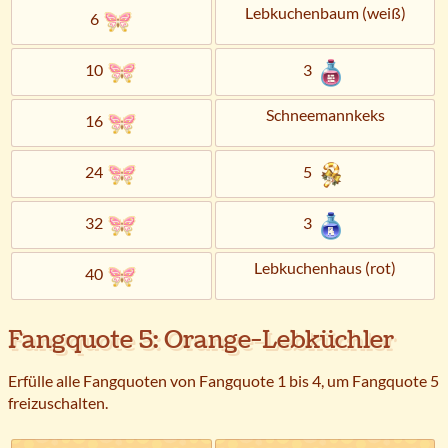
Lebkuchenbaum (weiß)
6
10
3
Schneemannkeks
16
24
5
32
3
Lebkuchenhaus (rot)
40
Fangquote 5: Orange-Lebküchler
Erfülle alle Fangquoten von Fangquote 1 bis 4, um Fangquote 5
freizuschalten.