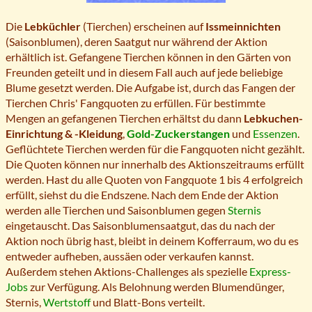
Die
Lebküchler
(Tierchen) erscheinen auf
Issmeinnichten
(Saisonblumen), deren Saatgut nur während der Aktion
erhältlich ist. Gefangene Tierchen können in den Gärten von
Freunden geteilt und in diesem Fall auch auf jede beliebige
Blume gesetzt werden. Die Aufgabe ist, durch das Fangen der
Tierchen Chris' Fangquoten zu erfüllen. Für bestimmte
Mengen an gefangenen Tierchen erhältst du dann
Lebkuchen-
Einrichtung & -Kleidung
,
Gold-Zuckerstangen
und
Essenzen
.
Geflüchtete Tierchen werden für die Fangquoten nicht gezählt.
Die Quoten können nur innerhalb des Aktionszeitraums erfüllt
werden. Hast du alle Quoten von Fangquote 1 bis 4 erfolgreich
erfüllt, siehst du die Endszene. Nach dem Ende der Aktion
werden alle Tierchen und Saisonblumen gegen
Sternis
eingetauscht. Das Saisonblumensaatgut, das du nach der
Aktion noch übrig hast, bleibt in deinem Kofferraum, wo du es
entweder aufheben, aussäen oder verkaufen kannst.
Außerdem stehen Aktions-Challenges als spezielle
Express-
Jobs
zur Verfügung. Als Belohnung werden Blumendünger,
Sternis,
Wertstoff
und Blatt-Bons verteilt.