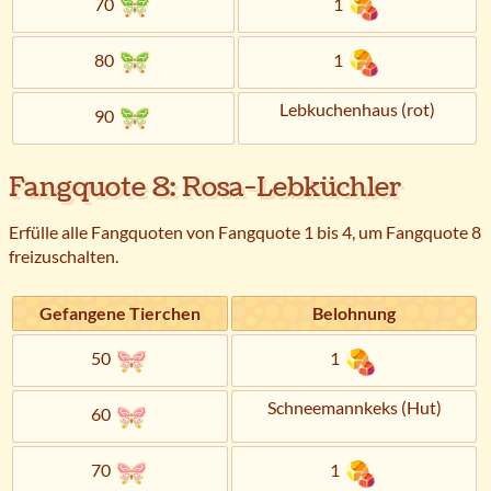
70
1
80
1
Lebkuchenhaus (rot)
90
Fangquote 8: Rosa-Lebküchler
Erfülle alle Fangquoten von Fangquote 1 bis 4, um Fangquote 8
freizuschalten.
Gefangene Tierchen
Belohnung
50
1
Schneemannkeks (Hut)
60
70
1