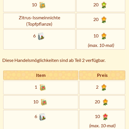
10
20
Zitrus-Issmeinnichte
20
(Topfpflanze)
6
10
(max. 10-mal)
Diese Handelsmöglichkeiten sind ab Teil 2 verfügbar.
Item
Preis
1
2
10
20
6
10
(max. 10-mal)