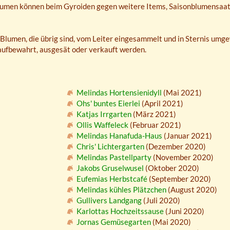
Blumen können beim Gyroiden gegen weitere Items, Saisonblumensaat
Blumen, die übrig sind, vom Leiter eingesammelt und in Sternis umge
aufbewahrt, ausgesät oder verkauft werden.
Melindas Hortensienidyll
(Mai 2021)
Ohs' buntes Eierlei
(April 2021)
Katjas Irrgarten
(März 2021)
Ollis Waffeleck
(Februar 2021)
Melindas Hanafuda-Haus
(Januar 2021)
Chris' Lichtergarten
(Dezember 2020)
Melindas Pastellparty
(November 2020)
Jakobs Gruselwusel
(Oktober 2020)
Eufemias Herbstcafé
(September 2020)
Melindas kühles Plätzchen
(August 2020)
Gullivers Landgang
(Juli 2020)
Karlottas Hochzeitssause
(Juni 2020)
Jornas Gemüsegarten
(Mai 2020)