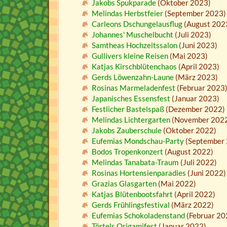
Jakobs Spukparade
(Oktober 2023)
Melindas Herbstfeier
(September 2023)
Carleons Dschungelausflug
(August 202
Johannes' Muschelbucht
(Juli 2023)
Samtheas Hochzeitssalon
(Juni 2023)
Gullivers kleine Reisen
(Mai 2023)
Katjas Kirschblütenchaos
(April 2023)
Gerds Löwenzahn-Laune
(März 2023)
Rosinas Marmeladenfest
(Februar 2023
Japanisches Essensfest
(Januar 2023)
Festlicher Bastelspaß
(Dezember 2022)
Melindas Lichtergarten
(November 202
Jakobs Zauberschule
(Oktober 2022)
Eufemias Mondschau-Party
(September 
Bodos Tropenkonzert
(August 2022)
Melindas Tanabata-Traum
(Juli 2022)
Rosinas Hortensienparadies
(Juni 2022)
Grazias Glasgarten
(Mai 2022)
Katjas Blütenbootsfahrt
(April 2022)
Gerds Frühlingsfestival
(März 2022)
Eufemias Schokoladenstand
(Februar 20
Törtels Origamifest
(Januar 2022)