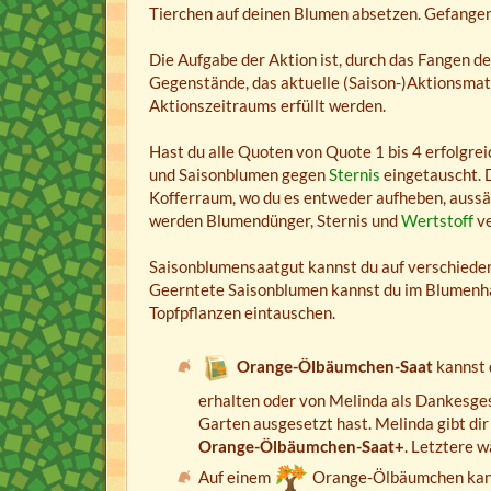
Tierchen auf deinen Blumen absetzen. Gefangene
Die Aufgabe der Aktion ist, durch das Fangen d
Gegenstände, das aktuelle (Saison-)Aktionsmat
Aktionszeitraums erfüllt werden.
Hast du alle Quoten von Quote 1 bis 4 erfolgrei
und Saisonblumen gegen
Sternis
eingetauscht. D
Kofferraum, wo du es entweder aufheben, auss
werden Blumendünger, Sternis und
Wertstoff
ve
Saisonblumensaatgut kannst du auf verschieden
Geerntete Saisonblumen kannst du im Blumenh
Topfpflanzen eintauschen.
Orange-Ölbäumchen-Saat
kannst 
erhalten oder von Melinda als Dankesge
Garten ausgesetzt hast. Melinda gibt dir
Orange-Ölbäumchen-Saat+
. Letztere 
Auf einem
Orange-Ölbäumchen kan