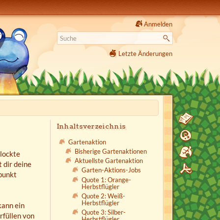
Anmelden
Letzte Änderungen
Inhaltsverzeichnis
Gartenaktion
Bisherige Gartenaktionen
lockte
Aktuellste Gartenaktion
 dir deine
Garten-Aktions-Jobs
punkt
Quote 1: Orange-
Herbstflügler
Quote 2: Weiß-
Herbstflügler
kann ein
Quote 3: Silber-
rfüllen von
Herbstflügler