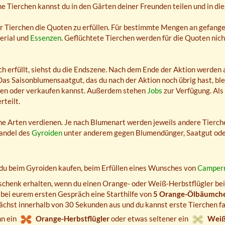
 Tierchen kannst du in den Gärten deiner Freunden teilen und in dies
er Tierchen die Quoten zu erfüllen. Für bestimmte Mengen an gefang
erial und
Essenzen
. Geflüchtete Tierchen werden für die Quoten nich
ch erfüllt, siehst du die Endszene. Nach dem Ende der Aktion werden 
as Saisonblumensaatgut, das du nach der Aktion noch übrig hast, ble
äen oder verkaufen kannst. Außerdem stehen
Jobs
zur Verfügung. Als
rteilt.
e Arten verdienen. Je nach Blumenart werden jeweils andere Tierch
andel des
Gyroiden
unter anderem gegen Blumendünger, Saatgut od
du beim Gyroiden kaufen, beim Erfüllen eines Wunsches von
Camper
schenk erhalten, wenn du einen Orange- oder Weiß-Herbstflügler be
 bei eurem ersten Gespräch eine Starthilfe von
5 Orange-Ölbäumche
wächst innerhalb von 30 Sekunden aus und du kannst erste Tierchen f
n ein
Orange-Herbstflügler
oder etwas seltener ein
Weiß