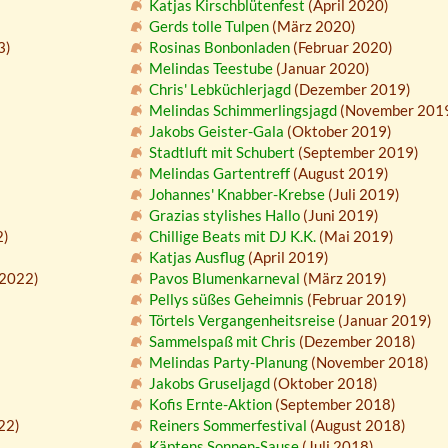
Katjas Kirschblütenfest
(April 2020)
Gerds tolle Tulpen
(März 2020)
3)
Rosinas Bonbonladen
(Februar 2020)
Melindas Teestube
(Januar 2020)
Chris' Lebküchlerjagd
(Dezember 2019)
Melindas Schimmerlingsjagd
(November 201
Jakobs Geister-Gala
(Oktober 2019)
Stadtluft mit Schubert
(September 2019)
)
Melindas Gartentreff
(August 2019)
Johannes' Knabber-Krebse
(Juli 2019)
Grazias stylishes Hallo
(Juni 2019)
2)
Chillige Beats mit DJ K.K.
(Mai 2019)
Katjas Ausflug
(April 2019)
2022)
Pavos Blumenkarneval
(März 2019)
Pellys süßes Geheimnis
(Februar 2019)
Törtels Vergangenheitsreise
(Januar 2019)
Sammelspaß mit Chris
(Dezember 2018)
Melindas Party-Planung
(November 2018)
Jakobs Gruseljagd
(Oktober 2018)
Kofis Ernte-Aktion
(September 2018)
22)
Reiners Sommerfestival
(August 2018)
Käptens Sonnen-Sause
(Juli 2018)