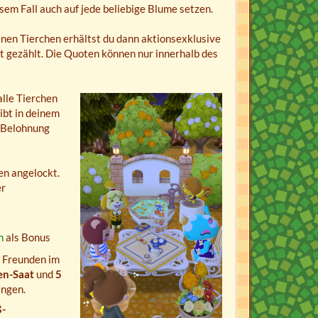
em Fall auch auf jede beliebige Blume setzen.
enen Tierchen erhältst du dann aktionsexklusive
t gezählt. Die Quoten können nur innerhalb des
alle Tierchen
ibt in deinem
 Belohnung
en angelockt.
er
n
als Bonus
i Freunden im
n-Saat
und
5
angen.
-