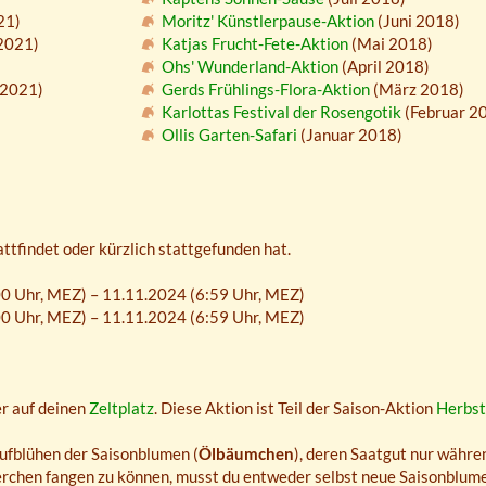
21)
Moritz' Künstlerpause-Aktion
(Juni 2018)
2021)
Katjas Frucht-Fete-Aktion
(Mai 2018)
Ohs' Wunderland-Aktion
(April 2018)
 2021)
Gerds Frühlings-Flora-Aktion
(März 2018)
Karlottas Festival der Rosengotik
(Februar 2
Ollis Garten-Safari
(Januar 2018)
attfindet oder kürzlich stattgefunden hat.
0 Uhr,
MEZ
) – 11.11.2024 (6:59 Uhr,
MEZ
)
0 Uhr,
MEZ
) – 11.11.2024 (6:59 Uhr,
MEZ
)
r auf deinen
Zeltplatz
. Diese Aktion ist Teil der Saison-Aktion
Herbst
ufblühen der Saisonblumen (
Ölbäumchen
), deren Saatgut nur währen
rchen fangen zu können, musst du entweder selbst neue Saisonblumen