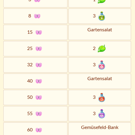
8
3
Gartensalat
15
25
2
32
3
Gartensalat
40
50
3
55
3
Gemüsefeld-Bank
60