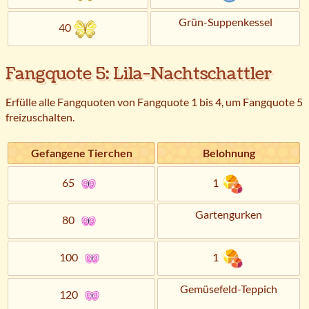
Grün-Suppenkessel
40
Fangquote 5: Lila-Nachtschattler
Erfülle alle Fangquoten von Fangquote 1 bis 4, um Fangquote 5
freizuschalten.
Gefangene Tierchen
Belohnung
65
1
Gartengurken
80
100
1
Gemüsefeld-Teppich
120