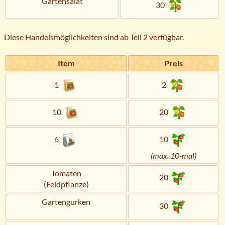
Gartensalat
30
Diese Handelsmöglichkeiten sind ab Teil 2 verfügbar.
Item
Preis
1
2
10
20
6
10
(max. 10-mal)
Tomaten
20
(Feldpflanze)
Gartengurken
30