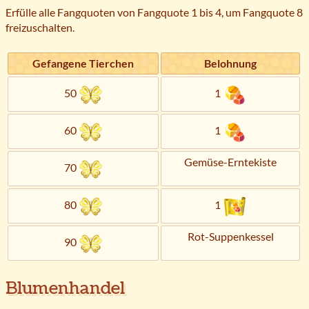
Erfülle alle Fangquoten von Fangquote 1 bis 4, um Fangquote 8
freizuschalten.
Gefangene Tierchen
Belohnung
50
1
60
1
Gemüse-Erntekiste
70
80
1
Rot-Suppenkessel
90
Blumenhandel