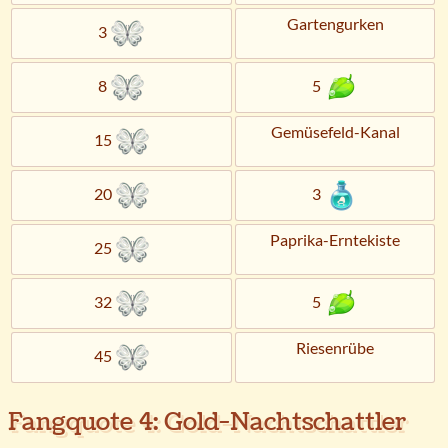
Gartengurken
3
8
5
Gemüsefeld-Kanal
15
20
3
Paprika-Erntekiste
25
32
5
Riesenrübe
45
Fangquote 4: Gold-Nachtschattler