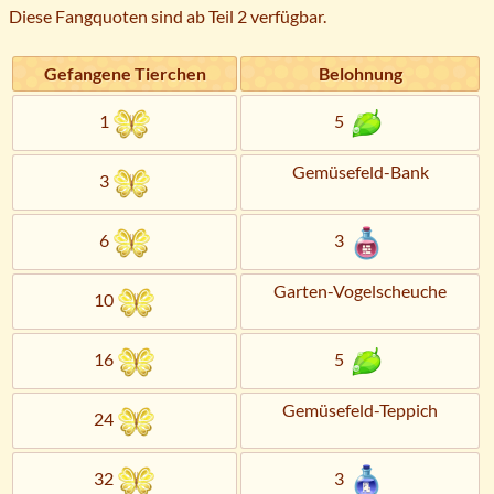
Diese Fangquoten sind ab Teil 2 verfügbar.
Gefangene Tierchen
Belohnung
1
5
Gemüsefeld-Bank
3
6
3
Garten-Vogelscheuche
10
16
5
Gemüsefeld-Teppich
24
32
3