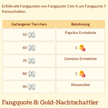
Erfülle alle Fangquoten von Fangquote 1 bis 4, um Fangquote 7
freizuschalten.
Gefangene Tierchen
Belohnung
Paprika-Erntekiste
50
60
1
Gemüse-Erntekiste
70
80
1
Riesenrübe
90
Fangquote 8: Gold-Nachtschattler