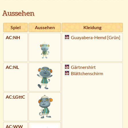
Aussehen
Spiel
Aussehen
Kleidung
AC:NH
Guayabera-Hemd [Grün]
AC:NL
Gärtnershirt
Blättchenschirm
AC:LGttC
AC:WW