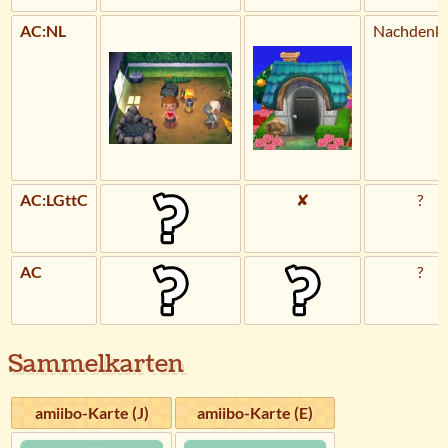
AC:NL
Nachdenkl
AC:LGttC
✘
?
AC
?
Sammelkarten
amiibo-Karte (J)
amiibo-Karte (E)