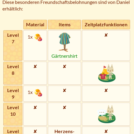
Diese besonderen Freundschaftsbelohnungen sind von Daniel
erhältlich:
Material
Items
Zeltplatzfunktionen
Level
✘
1x
7
Gärtnershirt
Level
✘
✘
8
Level
✘
✘
1x
9
Level
✘
✘
10
Level
✘
Herzens­
✘