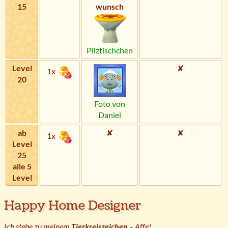
15
wunsch
Pilztischchen
Level
✘
1x
20
Foto von
Daniel
ab
✘
✘
1x
Level
25
alle 5
Level
Happy Home Designer
Ich stehe zu meinem
Tierkreiszeichen
– Affe!