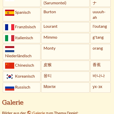
(Sarumontei)
ナ
Burton
uuuuh-
Spanisch
ah
Lourant
l'outang
Französisch
Mimmo
g'tang
Italienisch
Monty
orang
Niederländisch
皮猴
香蕉
Chinesisch
몽티
바나나
Koreanisch
Монти
ух-эх
Russisch
Galerie
Bilder aus der
Galerie
zum Thema
Daniel
: