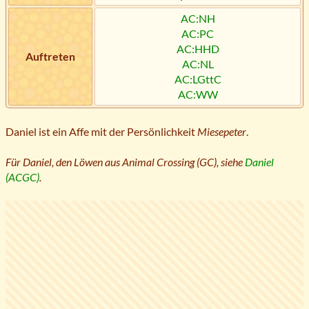
AC:NH
AC:PC
AC:HHD
Auftreten
AC:NL
AC:LGttC
AC:WW
Daniel ist ein Affe mit der Persönlichkeit
Miesepeter
.
Für Daniel, den Löwen aus Animal Crossing (GC), siehe
Daniel
(ACGC)
.