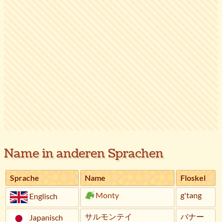
Name in anderen Sprachen
Sprache
Name
Floskel
Monty
g'tang
Englisch
サルモンテイ
バナー
Japanisch