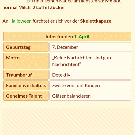
Er trinkt seinen Kaffee am liebsten so:
Mokka,
normal Milch, 2 Löffel Zucker
.
An
Halloween
fürchtet er sich vor der
Skelettkapuze
.
Infos für den
1. April
Geburtstag
7. Dezember
Motto
„Keine Nachrichten sind gute
Nachrichten!“
Traumberuf
Detektiv
Familienverhältnis
zweite von fünf Kindern
Geheimes Talent
Gläser balancieren