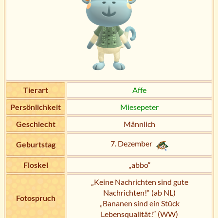
Tierart
Affe
Persönlichkeit
Miesepeter
Geschlecht
Männlich
7. Dezember
Geburtstag
Floskel
„abbo“
„Keine Nachrichten sind gute
Nachrichten!“ (ab NL)
Fotospruch
„Bananen sind ein Stück
Lebensqualität!“ (WW)