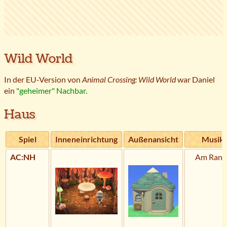
Wild World
In der EU-Version von
Animal Crossing: Wild World
war Daniel
ein
"geheimer" Nachbar
.
Haus
Spiel
Inneneinrichtung
Außenansicht
Musik
AC:NH
Am Rand