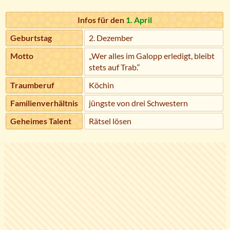
Infos für den
1. April
Geburtstag
2. Dezember
Motto
„Wer alles im Galopp erledigt, bleibt
stets auf Trab.“
Traumberuf
Köchin
Familienverhältnis
jüngste von drei Schwestern
Geheimes Talent
Rätsel lösen