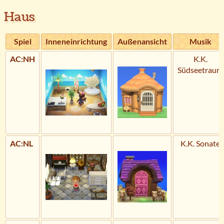
Haus
Spiel
Inneneinrichtung
Außenansicht
Musik
AC:NH
K.K.
Südseetraum
AC:NL
K.K. Sonate