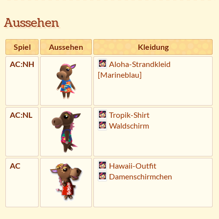
Aussehen
Spiel
Aussehen
Kleidung
AC:NH
Aloha-Strandkleid
[Marineblau]
AC:NL
Tropik-Shirt
Waldschirm
AC
Hawaii-Outfit
Damenschirmchen