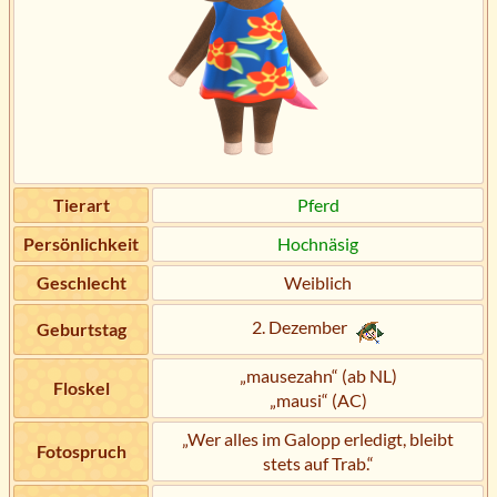
Tierart
Pferd
Persönlichkeit
Hochnäsig
Geschlecht
Weiblich
2. Dezember
Geburtstag
„mausezahn“ (ab NL)
Floskel
„mausi“ (AC)
„Wer alles im Galopp erledigt, bleibt
Fotospruch
stets auf Trab.“