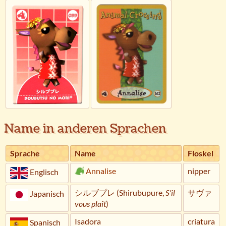
Name in anderen Sprachen
Sprache
Name
Floskel
Annalise
nipper
Englisch
シルブプレ (Shirubupure,
S'il
サヴァ
Japanisch
vous plaît
)
Isadora
criatura
Spanisch