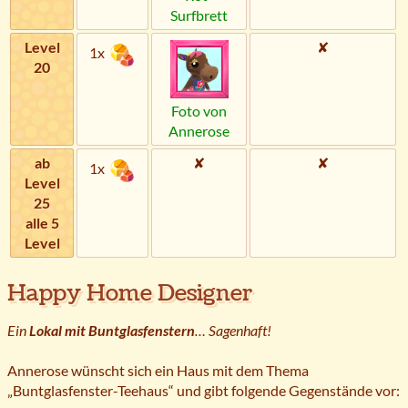
Surfbrett
Level
✘
1x
20
Foto von
Annerose
ab
✘
✘
1x
Level
25
alle 5
Level
Happy Home Designer
Ein
Lokal mit Buntglasfenstern
… Sagenhaft!
Annerose wünscht sich ein Haus mit dem Thema
„Buntglasfenster-Teehaus“ und gibt folgende Gegenstände vor: