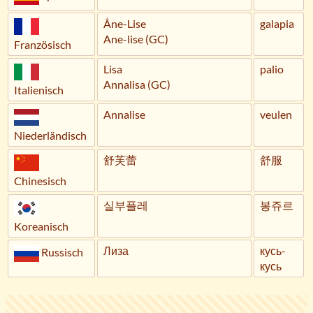
Âne-Lise
galapia
Ane-lise (GC)
Französisch
Lisa
palio
Annalisa (GC)
Italienisch
Annalise
veulen
Niederländisch
舒芙蕾
舒服
Chinesisch
실부플레
봉쥬르
Koreanisch
Лиза
кусь-
Russisch
кусь