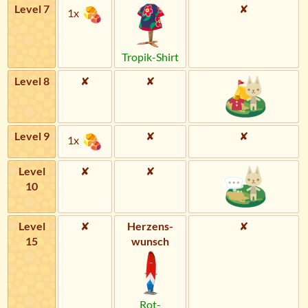
Level 7
✘
1x
Tropik-Shirt
Level 8
✘
✘
Level 9
✘
✘
1x
Level
✘
✘
10
Level
✘
Herzens­
✘
15
wunsch
Rot-