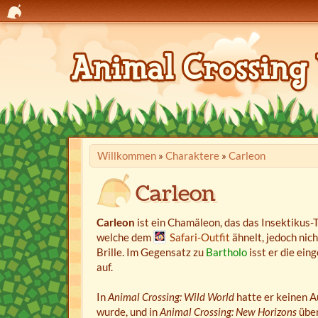
Willkommen
»
Charaktere
»
Carleon
Carleon
Carleon
ist ein Chamäleon, das das Insektikus-Tu
welche dem
Safari-Outfit
ähnelt, jedoch nich
Brille. Im Gegensatz zu
Bartholo
isst er die ein
auf.
In
Animal Crossing: Wild World
hatte er keinen Au
wurde, und in
Animal Crossing: New Horizons
über