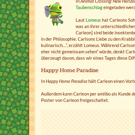
In
Animal Crossing: New Horizo
Taubenschlag
eingeladen werd
Laut
Lomeus
hat Carleons So
was an ihrer unterschiedlichen
Carleon] sind beide insektenb
in der Philosophie. Carlsons Liebe zu den Krabb
kulinarisch…“, erzählt Lomeus. Während Carlson 
eher nicht gemeinsam sehen“ würde, denkt Carle
überzeugt davon, dass wir eines Tages diese Dif
Happy Home Paradise
In
Happy Home Paradise
hält Carleon einen Vort
Außerdem kann Carleon per amiibo als Kunde d
Poster von Carleon freigeschaltet.