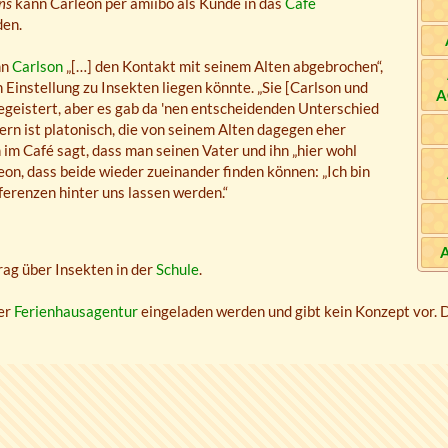
ns
kann Carleon per amiibo als Kunde in das
Café
en.
hn
Carlson
„[…] den Kontakt mit seinem Alten abgebrochen“,
 Einstellung zu Insekten liegen könnte. „Sie [Carlson und
A
egeistert, aber es gab da 'nen entscheidenden Unterschied
lern ist platonisch, die von seinem Alten dagegen eher
im Café sagt, dass man seinen Vater und ihn „hier wohl
on, dass beide wieder zueinander finden können: „Ich bin
ferenzen hinter uns lassen werden.“
rag über Insekten in der
Schule
.
er
Ferienhausagentur
eingeladen werden und gibt kein Konzept vor. 