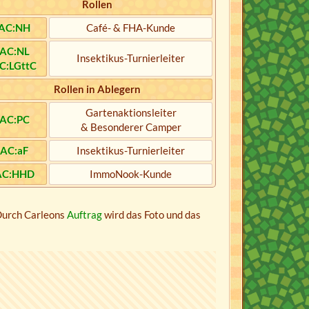
Rollen
AC:NH
Café- & FHA-Kunde
AC:NL
Insektikus-Turnierleiter
C:LGttC
Rollen in Ablegern
Gartenaktionsleiter
AC:PC
& Besonderer Camper
AC:aF
Insektikus-Turnierleiter
AC:HHD
ImmoNook-Kunde
Durch Carleons
Auftrag
wird das Foto und das