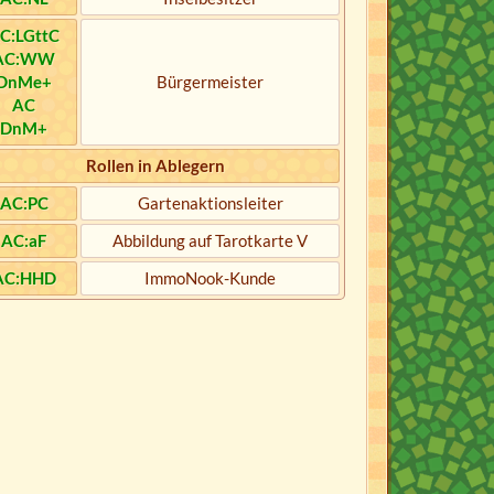
C:LGttC
AC:WW
DnMe+
Bürgermeister
AC
DnM+
Rollen in Ablegern
AC:PC
Gartenaktionsleiter
AC:aF
Abbildung auf Tarotkarte V
AC:HHD
ImmoNook-Kunde