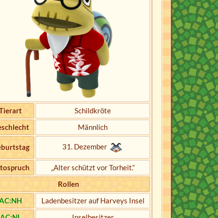
Tierart
Schildkröte
schlecht
Männlich
31. Dezember
burtstag
tospruch
„Alter schützt vor Torheit.“
Rollen
AC:NH
Ladenbesitzer auf Harveys Insel
AC:NL
Inselbesitzer