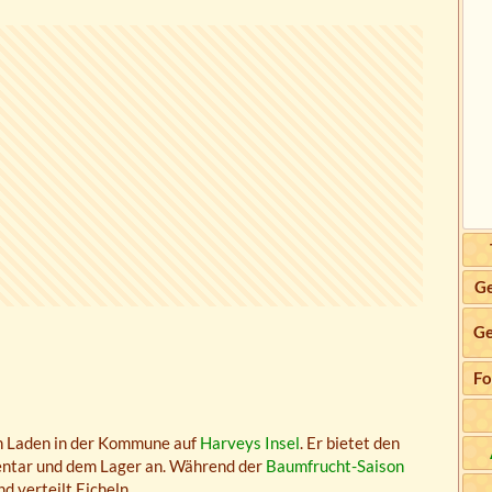
Ge
Ge
Fo
en Laden in der Kommune auf
Harveys Insel
. Er bietet den
entar und dem Lager an. Während der
Baumfrucht-Saison
d verteilt Eicheln.