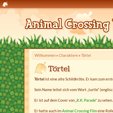
Willkommen
»
Charaktere
»
Törtel
Törtel
Törtel
ist eine alte Schildkröte. Er kam zum ers
Sein Name leitet sich vom Wort „turtle“ (englisc
Er ist auf dem Cover von „
K.K. Parade
“ zu sehen.
Er hatte auch im
Animal Crossing Film
eine Roll