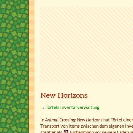
New Horizons
→
Törtels Inventarverwaltung
In
Animal Crossing: New Horizons
hat Törtel ein
Transport von Items zwischen dem eigenen Inv
steht er als
Eichenmann
vor seinem Laden un