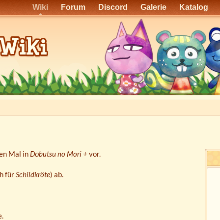
Wiki
Forum
Discord
Galerie
Katalog
ten Mal in
Dōbutsu no Mori +
vor.
h für
Schildkröte
) ab.
e.