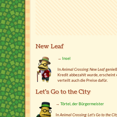
New Leaf
→
Insel
In
Animal Crossing: New Leaf
genieß
Kredit abbezahlt wurde, erscheint e
verteilt auch die Preise dafür.
Let's Go to the City
→
Törtel, der Bürgermeister
In
Animal Crossing: Let's Go to the Cit