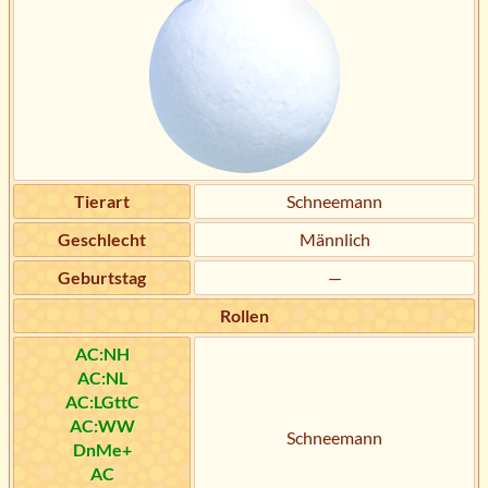
Tierart
Schneemann
Geschlecht
Männlich
Geburtstag
—
Rollen
AC:NH
AC:NL
AC:LGttC
AC:WW
Schneemann
DnMe+
AC