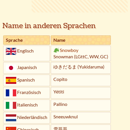
Name in anderen Sprachen
Sprache
Name
Snowboy
Englisch
Snowman (LGttC, WW, GC)
ゆきだるま (Yukidaruma)
Japanisch
Copito
Spanisch
Yétiti
Französisch
Pallino
Italienisch
Sneeuwknul
Niederländisch
雪哥哥
Chinesisch