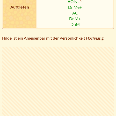
1)
AC:NL
Auftreten
DnMe+
AC
DnM+
DnM
Hilde ist ein Ameisenbär mit der Persönlichkeit
Hochnäsig
.