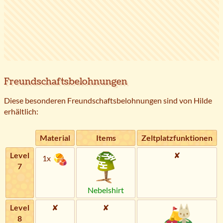
Freundschaftsbelohnungen
Diese besonderen Freundschaftsbelohnungen sind von Hilde
erhältlich:
Material
Items
Zeltplatzfunktionen
Level
✘
1x
7
Nebelshirt
Level
✘
✘
8