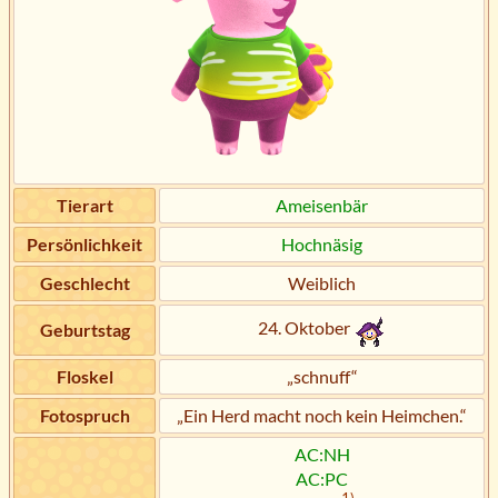
Tierart
Ameisenbär
Persönlichkeit
Hochnäsig
Geschlecht
Weiblich
24. Oktober
Geburtstag
Floskel
„schnuff“
Fotospruch
„Ein Herd macht noch kein Heimchen.“
AC:NH
AC:PC