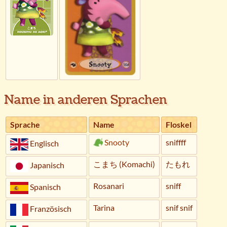
Name in anderen Sprachen
Sprache
Name
Floskel
Snooty
sniffff
Englisch
こまち (Komachi)
たもれ
Japanisch
Rosanari
sniff
Spanisch
Tarina
snif snif
Französisch