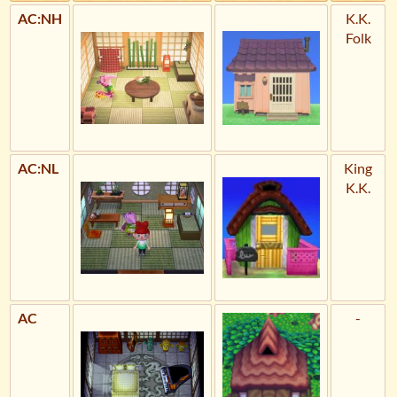
AC:NH
K.K.
Folk
AC:NL
King
K.K.
AC
-