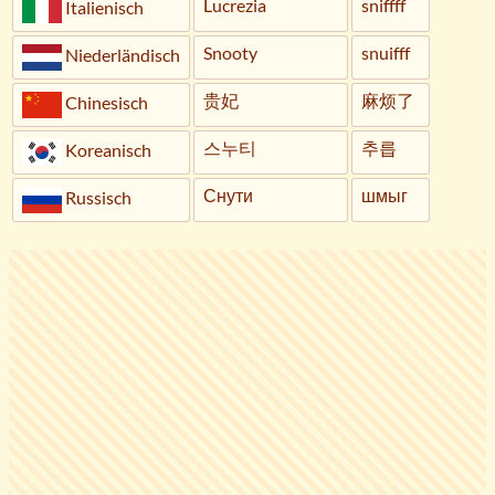
Lucrezia
sniffff
Italienisch
Snooty
snuifff
Niederländisch
贵妃
麻烦了
Chinesisch
스누티
추릅
Koreanisch
Снути
шмыг
Russisch