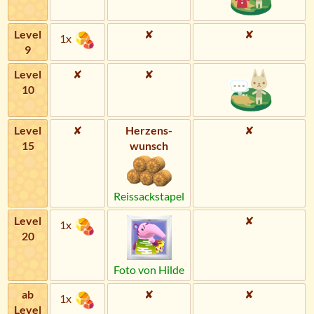
Level
✘
✘
1x
9
Level
✘
✘
10
Level
✘
Herzens­
✘
15
wunsch
Reissackstapel
Level
✘
1x
20
Foto von Hilde
ab
✘
✘
1x
Level