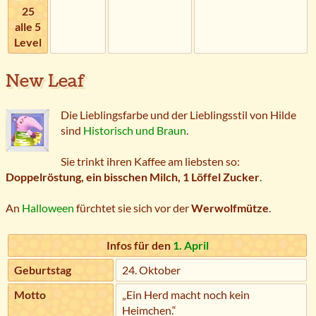
25
alle 5
Level
New Leaf
Die Lieblingsfarbe und der Lieblingsstil von Hilde
sind
Historisch und Braun
.
Sie trinkt ihren Kaffee am liebsten so:
Doppelröstung, ein bisschen Milch, 1 Löffel Zucker
.
An
Halloween
fürchtet sie sich vor der
Werwolfmütze
.
Infos für den
1. April
Geburtstag
24. Oktober
Motto
„Ein Herd macht noch kein
Heimchen.“