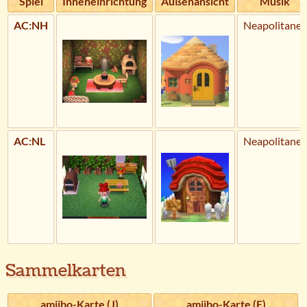
Spiel
Inneneinrichtung
Außenansicht
Musik
AC:NH
Neapolitaner
AC:NL
Neapolitaner
Sammelkarten
amiibo-Karte (J)
amiibo-Karte (E)