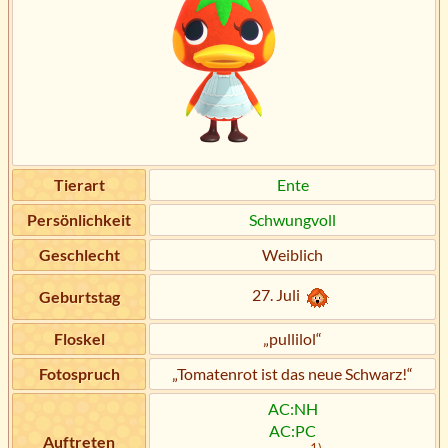
Tierart
Ente
Persönlichkeit
Schwungvoll
Geschlecht
Weiblich
27. Juli
Geburtstag
Floskel
„pullilol“
Fotospruch
„Tomatenrot ist das neue Schwarz!“
AC:NH
AC:PC
Auftreten