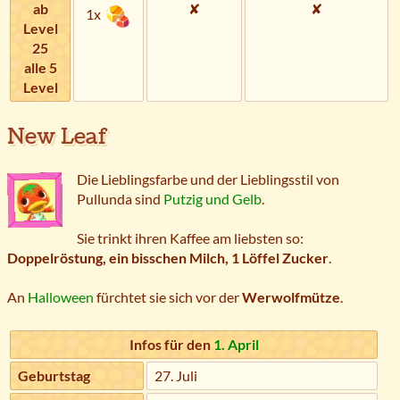
ab
✘
✘
1x
Level
25
alle 5
Level
New Leaf
Die Lieblingsfarbe und der Lieblingsstil von
Pullunda sind
Putzig und Gelb
.
Sie trinkt ihren Kaffee am liebsten so:
Doppelröstung, ein bisschen Milch, 1 Löffel Zucker
.
An
Halloween
fürchtet sie sich vor der
Werwolfmütze
.
Infos für den
1. April
Geburtstag
27. Juli