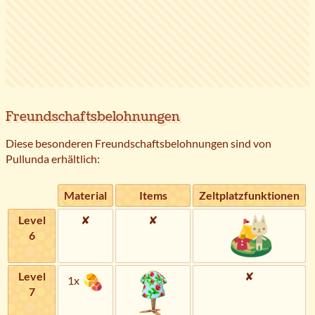
Freundschaftsbelohnungen
Diese besonderen Freundschaftsbelohnungen sind von
Pullunda erhältlich:
Material
Items
Zeltplatzfunktionen
Level
✘
✘
6
Level
✘
1x
7