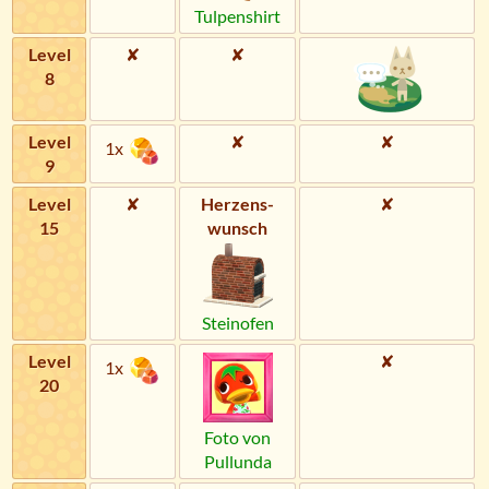
Tulpenshirt
Level
✘
✘
8
Level
✘
✘
1x
9
Level
✘
Herzens­
✘
15
wunsch
Steinofen
Level
✘
1x
20
Foto von
Pullunda