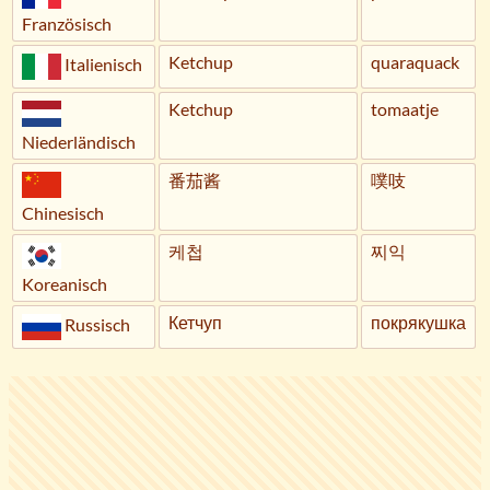
Französisch
Ketchup
quaraquack
Italienisch
Ketchup
tomaatje
Niederländisch
番茄酱
噗吱
Chinesisch
케첩
찌익
Koreanisch
Кетчуп
покрякушка
Russisch