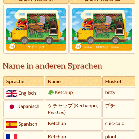
Name in anderen Sprachen
Sprache
Name
Floskel
Ketchup
bitty
Englisch
ケチャップ (Kechappu,
プチ
Japanisch
Ketchup
)
Kétchup
cuic-cuic
Spanisch
Ketchup
plouf