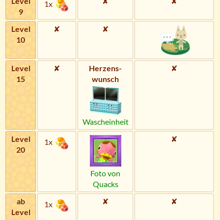
Level
✘
✘
1x
9
Level
✘
✘
10
Level
✘
Herzens­
✘
15
wunsch
Wascheinheit
Level
✘
1x
20
Foto von
Quacks
ab
✘
✘
1x
Level