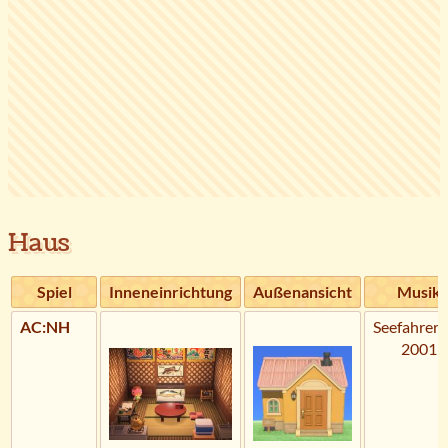
Haus
Spiel
Inneneinrichtung
Außenansicht
Musik
AC:NH
Seefahrerl
2001