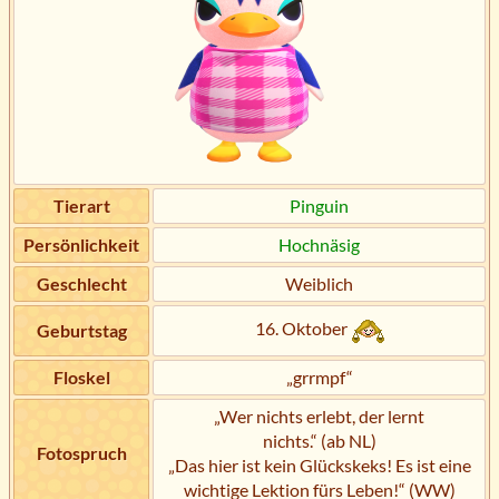
Tierart
Pinguin
Persönlichkeit
Hochnäsig
Geschlecht
Weiblich
16. Oktober
Geburtstag
Floskel
„grrmpf“
„Wer nichts erlebt, der lernt
nichts.“ (ab NL)
Fotospruch
„Das hier ist kein Glückskeks! Es ist eine
wichtige Lektion fürs Leben!“ (WW)