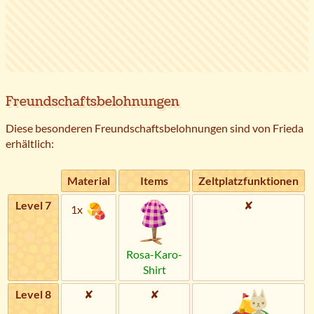
Freundschaftsbelohnungen
Diese besonderen Freundschaftsbelohnungen sind von Frieda
erhältlich:
Material
Items
Zeltplatzfunktionen
Level 7
✘
1x
Rosa-Karo-
Shirt
Level 8
✘
✘