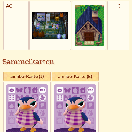
AC
?
Sammelkarten
amiibo-Karte (J)
amiibo-Karte (E)