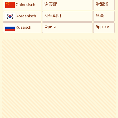
谢宾娜
滑溜溜
Chinesisch
사브리나
으쓱
Koreanisch
Фрига
брр-хм
Russisch