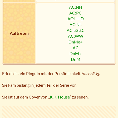
AC:NH
AC:PC
AC:HHD
AC:NL
AC:LGttC
Auftreten
AC:WW
DnMe+
AC
DnM+
DnM
Frieda ist ein Pinguin mit der Persönlichkeit
Hochnäsig
.
Sie kam bislang in jedem Teil der Serie vor.
Sie ist auf dem Cover von „
K.K. House
“ zu sehen.