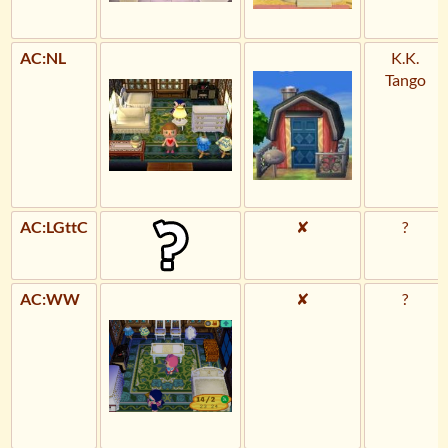
AC:NL
K.K.
Tango
AC:LGttC
✘
?
AC:WW
✘
?