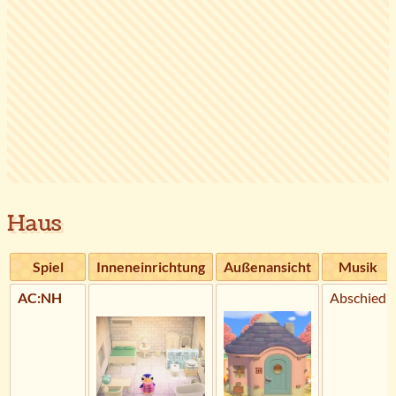
Haus
Spiel
Inneneinrichtung
Außenansicht
Musik
AC:NH
Abschied