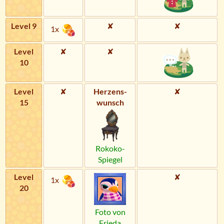
Level 9
✘
✘
1x
Level
✘
✘
10
Level
✘
Herzens­
✘
15
wunsch
Rokoko-
Spiegel
Level
✘
1x
20
Foto von
Frieda