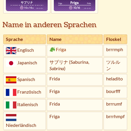
Name in anderen Sprachen
Sprache
Name
Floskel
Friga
brrrmph
Englisch
サブリナ (Saburina,
ツルル
Japanisch
Sabrina
)
ン
Frida
heladito
Spanisch
Friga
bourfff
Französisch
Frida
brrrumf
Italienisch
Friga
brrrhmpf
Niederländisch