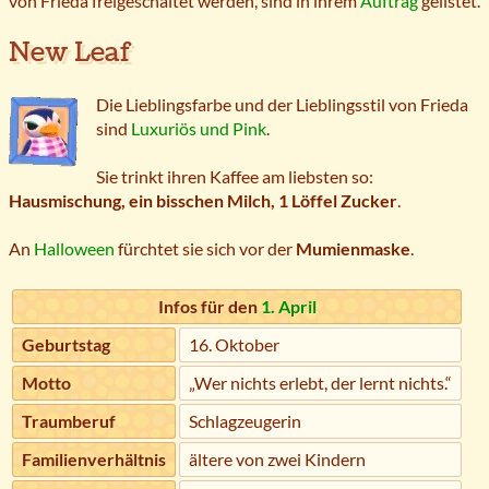
von Frieda freigeschaltet werden, sind in ihrem
Auftrag
gelistet.
New Leaf
Die Lieblingsfarbe und der Lieblingsstil von Frieda
sind
Luxuriös und Pink
.
Sie trinkt ihren Kaffee am liebsten so:
Hausmischung, ein bisschen Milch, 1 Löffel Zucker
.
An
Halloween
fürchtet sie sich vor der
Mumienmaske
.
Infos für den
1. April
Geburtstag
16. Oktober
Motto
„Wer nichts erlebt, der lernt nichts.“
Traumberuf
Schlagzeugerin
Familienverhältnis
ältere von zwei Kindern