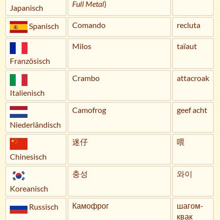
Full Metal
)
Japanisch
Comando
recluta
Spanisch
Milos
taïaut
Französisch
Crambo
attacroak
Italienisch
Camofrog
geef acht
Niederländisch
迷仔
喂
Chinesisch
충성
와이
Koreanisch
Камофрог
шагом-
Russisch
квак