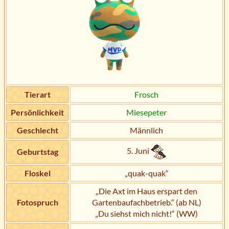
Tierart
Frosch
Persönlichkeit
Miesepeter
Geschlecht
Männlich
5. Juni
Geburtstag
Floskel
„quak-quak“
„Die Axt im Haus erspart den
Fotospruch
Gartenbaufachbetrieb.“ (ab NL)
„Du siehst mich nicht!“ (WW)