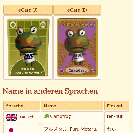
eCard (J)
eCard (E)
Name in anderen Sprachen
Sprache
Name
Floskel
Camofrog
ten-hut
Englisch
フルメタル (Furu Metaru,
わい