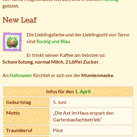
gelistet.
New Leaf
Die Lieblingsfarbe und der Lieblingsstil von Tarno
sind
Rockig und Blau
.
Er trinkt seinen Kaffee am liebsten so:
Schonröstung, normal Milch, 2 Löffel Zucker
.
An
Halloween
fürchtet er sich vor der
Mumienmaske
.
Infos für den
1. April
Geburtstag
5. Juni
Motto
„Die Axt im Haus erspart den
Gartenbaufachbetrieb.“
Traumberuf
Pilot