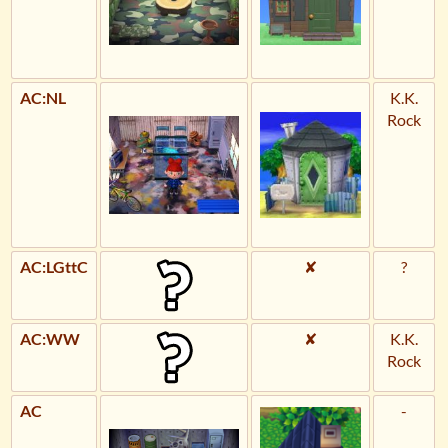
AC:NL
K.K.
Rock
AC:LGttC
✘
?
AC:WW
✘
K.K.
Rock
AC
-