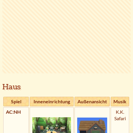
Haus
Spiel
Inneneinrichtung
Außenansicht
Musik
AC:NH
K.K.
Safari