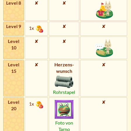
Level 8
✘
✘
Level 9
✘
✘
1x
Level
✘
✘
10
Level
✘
Herzens­
✘
15
wunsch
Rohrstapel
Level
✘
1x
20
Foto von
Tarno