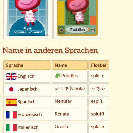
Name in anderen Sprachen
Sprache
Name
Floskel
Puddles
splish
Englisch
チョキ (Choki)
っちゃ
Japanisch
Nenúfar
esplís
Spanisch
Rénata
splufff
Französisch
Grazia
splash
Italienisch