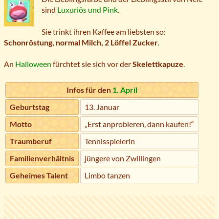
sind
Luxuriös und Pink
.
Sie trinkt ihren Kaffee am liebsten so:
Schonröstung, normal Milch, 2 Löffel Zucker
.
An
Halloween
fürchtet sie sich vor der
Skelettkapuze
.
Infos für den
1. April
Geburtstag
13. Januar
Motto
„Erst anprobieren, dann kaufen!“
Traumberuf
Tennisspielerin
Familienverhältnis
jüngere von Zwillingen
Geheimes Talent
Limbo tanzen