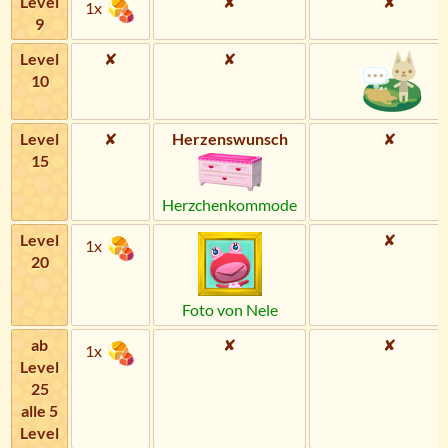
Level
✘
✘
1x
9
Level
✘
✘
10
Level
✘
Herzens­wunsch
✘
15
Herzchenkommode
Level
✘
1x
20
Foto von Nele
ab
✘
✘
1x
Level
25
alle 5
Level