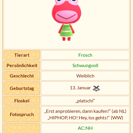
Tierart
Frosch
Persönlichkeit
Schwungvoll
Geschlecht
Weiblich
13. Januar
Geburtstag
Floskel
„platschi“
„Erst anprobieren, dann kaufen!“ (ab NL)
Fotospruch
„HIPHOP, HO! Hey, los gehts!“ (WW)
AC:NH