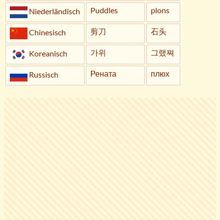
Puddles
plons
Niederländisch
剪刀
石头
Chinesisch
가위
그랬쪄
Koreanisch
Рената
плюх
Russisch