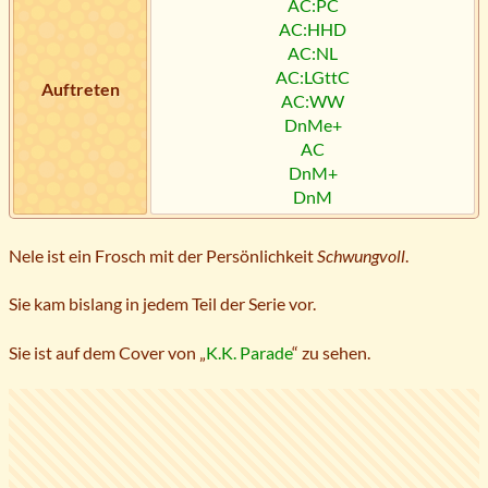
AC:PC
AC:HHD
AC:NL
AC:LGttC
Auftreten
AC:WW
DnMe+
AC
DnM+
DnM
Nele ist ein Frosch mit der Persönlichkeit
Schwungvoll
.
Sie kam bislang in jedem Teil der Serie vor.
Sie ist auf dem Cover von „
K.K. Parade
“ zu sehen.