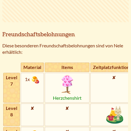
Freundschaftsbelohnungen
Diese besonderen Freundschaftsbelohnungen sind von Nele
erhältlich:
Material
Items
Zeltplatzfunktion
Level
✘
1x
7
Herzchenshirt
Level
✘
✘
8