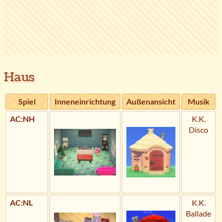
Haus
Spiel
Inneneinrichtung
Außenansicht
Musik
AC:NH
K.K.
Disco
AC:NL
K.K.
Ballade