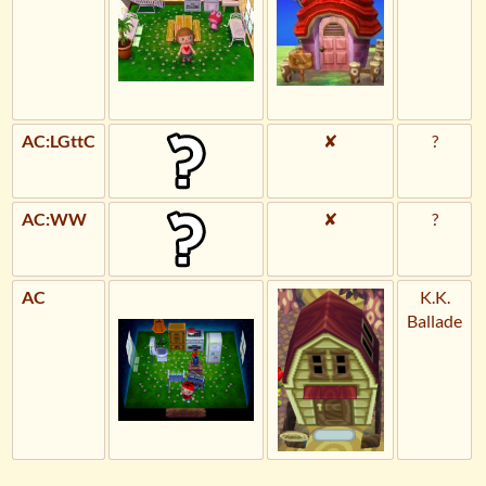
AC:LGttC
✘
?
AC:WW
✘
?
AC
K.K.
Ballade