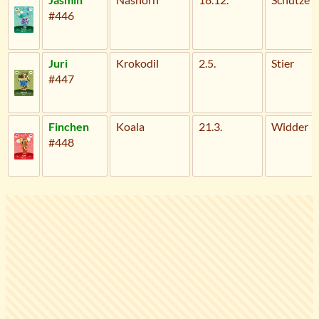
#446
Juri
Krokodil
2.5.
Stier
#447
Finchen
Koala
21.3.
Widder
#448