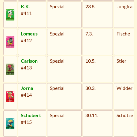
K.K.
Spezial
23.8.
Jungfrau
#411
Lomeus
Spezial
7.3.
Fische
#412
Carlson
Spezial
10.5.
Stier
#413
Jorna
Spezial
30.3.
Widder
#414
Schubert
Spezial
30.11.
Schütze
#415