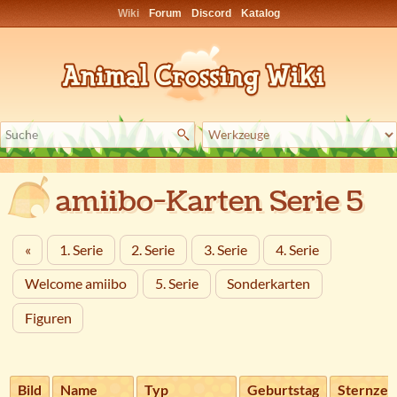
Wiki
Forum
Discord
Katalog
amiibo-Karten Serie 5
«
1. Serie
2. Serie
3. Serie
4. Serie
Welcome amiibo
5. Serie
Sonderkarten
Figuren
Bild
Name
Typ
Geburtstag
Sternzei