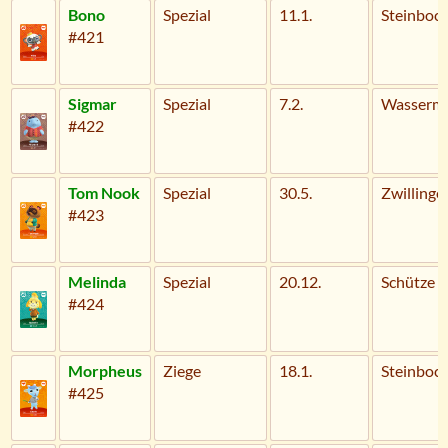
Bono
Spezial
11.1.
Steinboc
#421
Sigmar
Spezial
7.2.
Wasserm
#422
Tom Nook
Spezial
30.5.
Zwillinge
#423
Melinda
Spezial
20.12.
Schütze
#424
Morpheus
Ziege
18.1.
Steinboc
#425