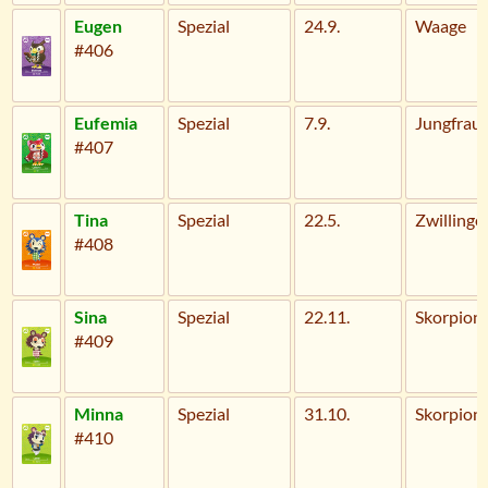
Eugen
Spezial
24.9.
Waage
#406
Eufemia
Spezial
7.9.
Jungfrau
#407
Tina
Spezial
22.5.
Zwillinge
#408
Sina
Spezial
22.11.
Skorpion
#409
Minna
Spezial
31.10.
Skorpion
#410