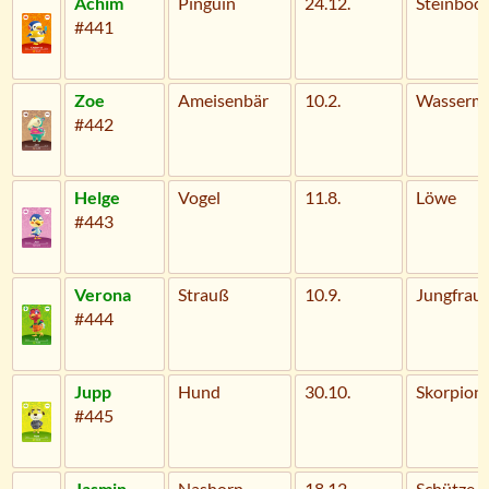
Achim
Pinguin
24.12.
Steinboc
#441
Zoe
Ameisenbär
10.2.
Wasserm
#442
Helge
Vogel
11.8.
Löwe
#443
Verona
Strauß
10.9.
Jungfrau
#444
Jupp
Hund
30.10.
Skorpion
#445
Jasmin
Nashorn
18.12.
Schütze