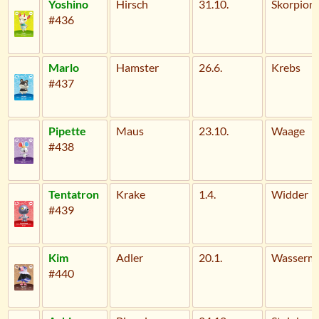
Yoshino
Hirsch
31.10.
Skorpion
#436
Marlo
Hamster
26.6.
Krebs
#437
Pipette
Maus
23.10.
Waage
#438
Tentatron
Krake
1.4.
Widder
#439
Kim
Adler
20.1.
Wasserm
#440