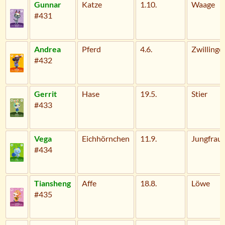
Gunnar
Katze
1.10.
Waage
#431
Andrea
Pferd
4.6.
Zwillinge
#432
Gerrit
Hase
19.5.
Stier
#433
Vega
Eichhörnchen
11.9.
Jungfrau
#434
Tiansheng
Affe
18.8.
Löwe
#435