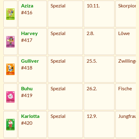
Aziza
Spezial
10.11.
Skorpion
#416
Harvey
Spezial
2.8.
Löwe
#417
Gulliver
Spezial
25.5.
Zwillinge
#418
Buhu
Spezial
26.2.
Fische
#419
Karlotta
Spezial
12.9.
Jungfrau
#420