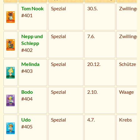
Tom Nook
Spezial
30.5.
Zwillinge
#401
Nepp und
Spezial
7.6.
Zwillinge
Schlepp
#402
Melinda
Spezial
20.12.
Schütze
#403
Bodo
Spezial
2.10.
Waage
#404
Udo
Spezial
4.7.
Krebs
#405