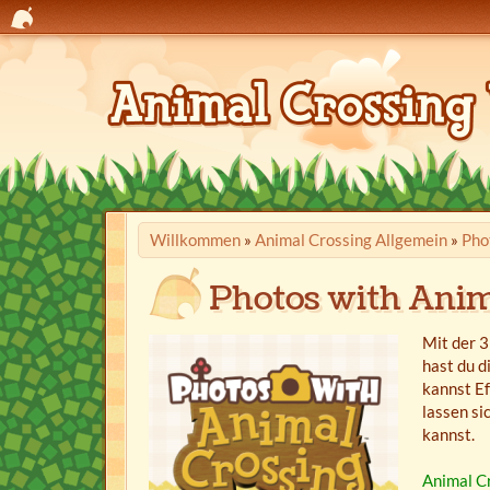
Willkommen
»
Animal Crossing Allgemein
»
Pho
Photos with Anim
Mit der 
hast du d
kannst Ef
lassen si
kannst.
Animal C