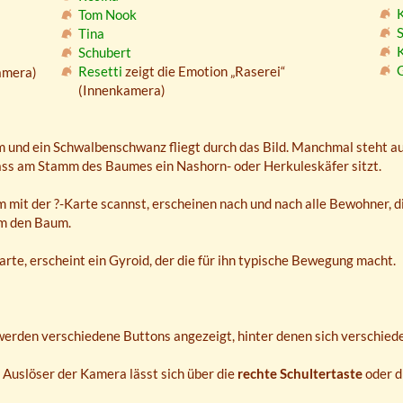
K
Tom Nook
S
Tina
Schubert
G
Resetti
zeigt die Emotion „Raserei“
amera)
(Innenkamera)
m und ein Schwalbenschwanz fliegt durch das Bild. Manchmal steht a
s am Stamm des Baumes ein Nashorn- oder Herkuleskäfer sitzt.
it der ?-Karte scannst, erscheinen nach und nach alle Bewohner, di
um den Baum.
te, erscheint ein Gyroid, der die für ihn typische Bewegung macht.
erden verschiedene Buttons angezeigt, hinter denen sich verschied
 Auslöser der Kamera lässt sich über die
rechte Schultertaste
oder d