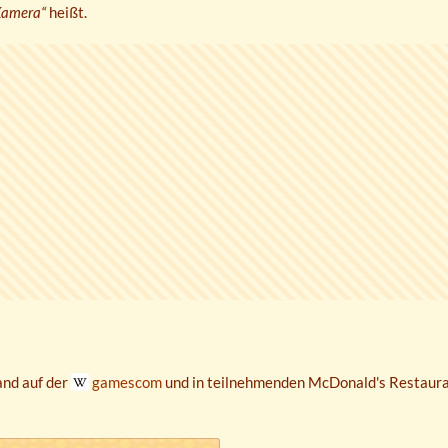
Kamera“
heißt.
and auf der
gamescom
und in teilnehmenden McDonald's Restauran