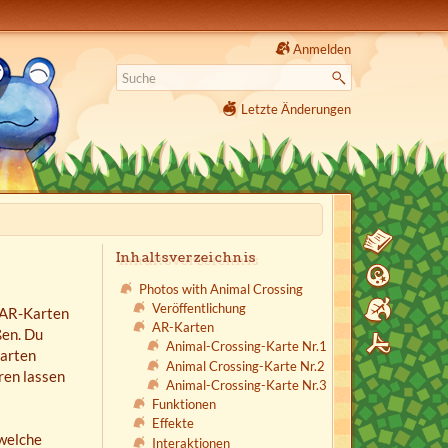
Anmelden
Letzte Änderungen
Inhaltsverzeichnis
Photos with Animal Crossing
Veröffentlichung
 AR-Karten
AR-Karten
ßen. Du
Animal-Crossing-Karte Nr.1
Karten
Animal Crossing-Karte Nr.2
ren lassen
Animal-Crossing-Karte Nr.3
Funktionen
Effekte
 welche
Interaktionen