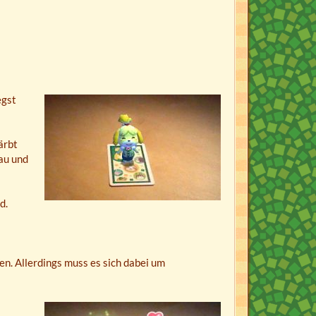
egst
ärbt
lau und
d.
en. Allerdings muss es sich dabei um