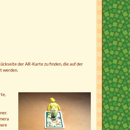
ckseite der AR-Karte zu finden, die auf der
t werden.
te,
ner.
amera
ware