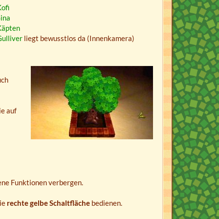
ofi
ina
Käpten
ulliver
liegt bewusstlos da (Innenkamera)
uch
e auf
ene Funktionen verbergen.
ie
rechte gelbe Schaltfläche
bedienen.